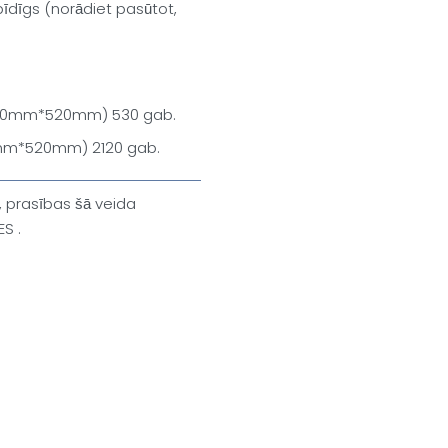
pīdīgs (norādiet pasūtot,
400mm*520mm) 530 gab.
mm*520mm) 2120 gab.
, prasības šā veida
ES .