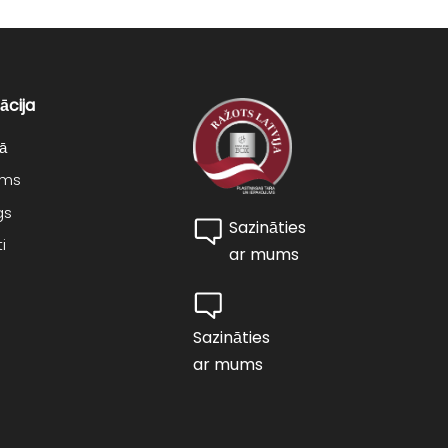
ācija
ā
ums
gs
Sazināties
i
ar mums
Sazināties
ar mums