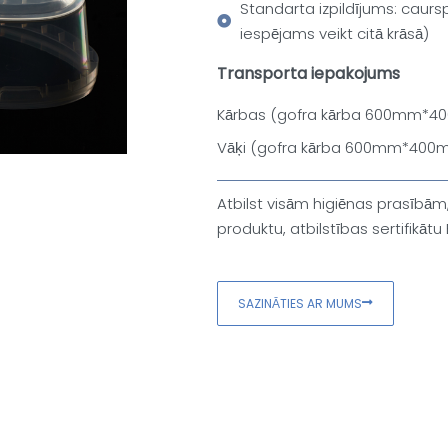
Standarta izpildījums: caurs
iespējams veikt citā krāsā)
Transporta iepakojums
Kārbas (gofra kārba 600mm*
Vāķi (gofra kārba 600mm*400
Atbilst visām higiēnas prasībām
produktu, atbilstības sertifikātu 
SAZINĀTIES AR MUMS