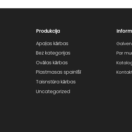
Produkcija
Inform
Apaļas kārbas
Galven
Bez kategorijas
Par m
Ovālas kārbas
Katalo
Plastmasas spainīšī
Kontakt
Taisnstūra kārbas
Uncategorized