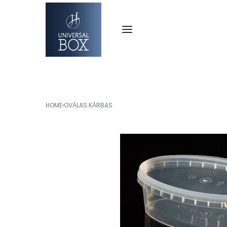
HOME
›
OVĀLAS KĀRBAS