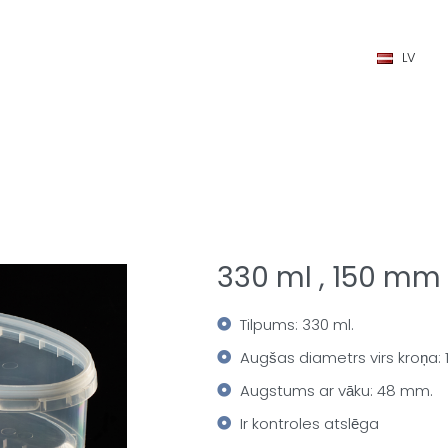
LV
330 ml , 150 mm
Tilpums: 330 ml.
Augšas diametrs virs kroņa:
Augstums ar vāku: 48 mm.
Ir kontroles atslēga