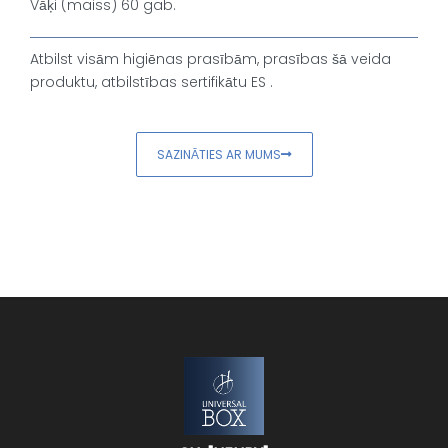
Vāķi (maiss) 60 gab.
Atbilst visām higiēnas prasībām, prasības šā veida
produktu, atbilstības sertifikātu ES .
SAZINĀTIES AR MUMS