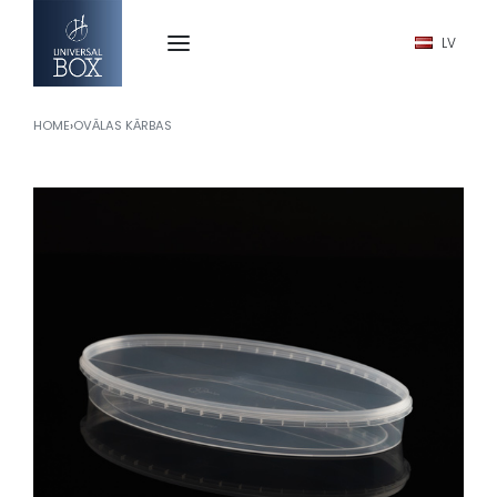
LV
HOME
›
OVĀLAS KĀRBAS