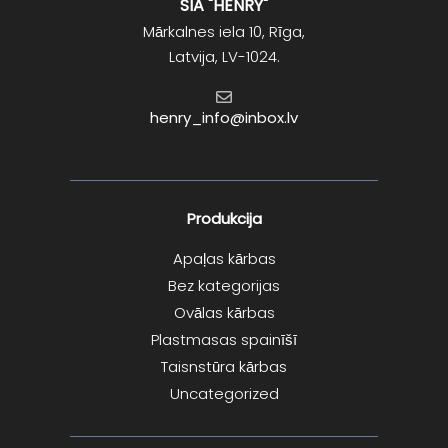
SIA "HENRY"
Mārkalnes iela 10, Rīga,
Latvija, LV-1024.
henry_info@inbox.lv
Produkcija
Apaļas kārbas
Bez kategorijas
Ovālas kārbas
Plastmasas spainīšī
Taisnstūra kārbas
Uncategorized