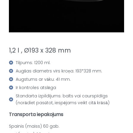
1,2 l , Ø193 x 328 mm
Tilpums: 1200 ml.
Augšas diametrs virs kroņa: 193*328 mm.
Augstums ar vāku: 41 mm.
Ir kontroles atslēga
Standarta izpildījums: balts vai caurspīdīgs
(norādiet pasūtot, iespējams veikt citā krāsā)
Transporta iepakojums
Spainis (maiss) 60 gab.