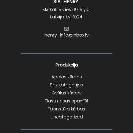
SIA "HENRY"
Mārkalnes iela 10, Rīga,
Latvija, LV-1024.
henry_info@inbox.lv
Produkcija
Apaļas kārbas
Bez kategorijas
Ovālas kārbas
Plastmasas spainīšī
Taisnstūra kārbas
Uncategorized