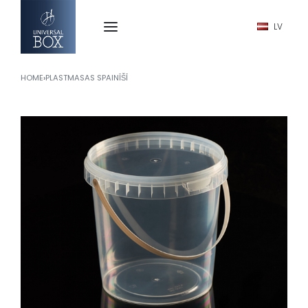
LV
HOME
›
PLASTMASAS SPAINĪŠĪ