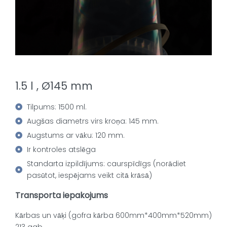
1.5 l , Ø145 mm
Tilpums: 1500 ml.
Augšas diametrs virs kroņa: 145 mm.
Augstums ar vāku: 120 mm.
Ir kontroles atslēga
Standarta izpildījums: caurspīdīgs (norādiet
pasūtot, iespējams veikt citā krāsā)
Transporta iepakojums
Kārbas un vāķi (gofra kārba 600mm*400mm*520mm)
213 gab.